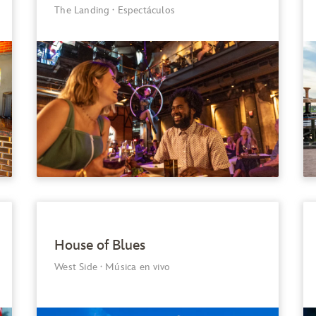
The Landing
·
Espectáculos
House of Blues
West Side
·
Música en vivo