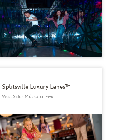
Splitsville Luxury Lanes™
West Side
·
Música en vivo