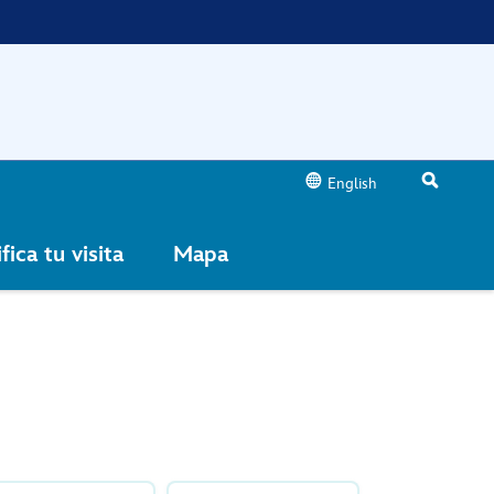
English
fica tu visita
Mapa